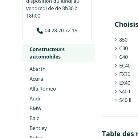
disposition du lundi au
vendredi de de 8h30 à
18h00
Choisi
04.28.70.72.15
850
C30
Constructeurs
automobiles
C40
EC40
Abarth
EX30
Acura
EX40
Alfa Romeo
S40 I
Audi
S40 II
BMW
Baic
Bentley
Table des 