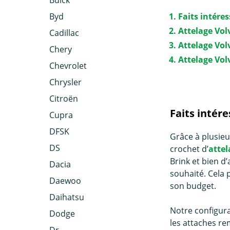
Buick
Byd
Faits intére
Attelage Vol
Cadillac
Attelage Vol
Chery
Attelage Vo
Chevrolet
Chrysler
Citroën
Faits intér
Cupra
DFSK
Grâce à plusieu
DS
crochet d’
attel
Brink et bien d
Dacia
souhaité. Cela p
Daewoo
son budget.
Daihatsu
Notre configura
Dodge
les attaches re