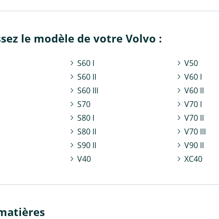
ssez le modèle de votre Volvo :
S60 I
V50
S60 II
V60 I
S60 III
V60 II
S70
V70 I
S80 I
V70 II
S80 II
V70 III
S90 II
V90 II
V40
XC40
matières