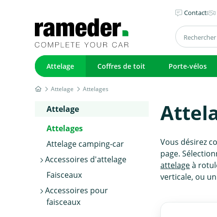
Contact
Attelage
Coffres de toit
Porte-vélos
Attelage
Attelages
Attel
Attelage
Attelages
Vous désirez c
Attelage camping-car
page. Sélection
Accessoires d'attelage
attelage
à rotul
Faisceaux
verticale, ou 
Accessoires pour
faisceaux