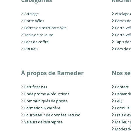
Attelage
Attelage
Porte-vélos
Barres de
Barres de toit/Porte-skis
Porte-vé
Tapis de sol auto
Porte-vé
Bacs de coffre
Tapis de 
PROMO
Bacs de c
À propos de Rameder
Nos se
Certificat ISO
Contact
Code promo & réductions
Demande 
Communiqués de presse
FAQ
Formation & carrière
Formulair
Fournisseur de données TecDoc
Frais d'e
Valeurs de l‘entreprise
Meilleur 
Modes d