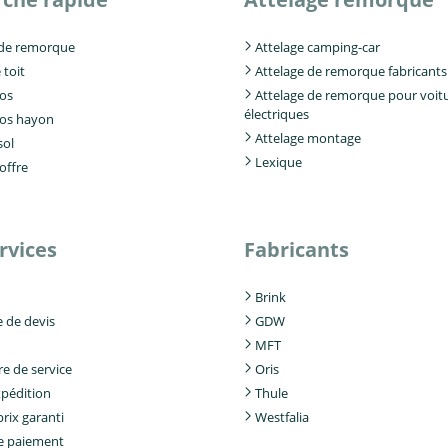
 de remorque
Attelage camping-car
 toit
Attelage de remorque fabricants
los
Attelage de remorque pour voit
électriques
los hayon
Attelage montage
sol
Lexique
offre
rvices
Fabricants
Brink
de devis
GDW
MFT
e de service
Oris
xpédition
Thule
prix garanti
Westfalia
e paiement