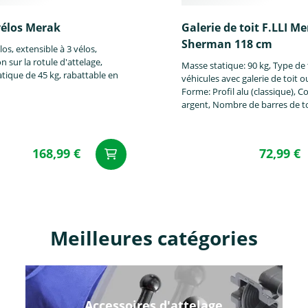
vélos Merak
Galerie de toit F.LLI M
Sherman 118 cm
los, extensible à 3 vélos,
Mazda
Mercedes
Mini
on sur la rotule d'attelage,
Masse statique: 90 kg, Type de 
tique de 45 kg, rabattable en
véhicules avec galerie de toit o
Forme: Profil alu (classique), C
argent, Nombre de barres de to
168,99 €
72,99 €
Pontiac
Porsche
Renault
Meilleures catégories
Subaru
Suzuki
Tesla
Accessoires d'attelage