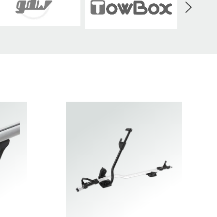
Daihatsu
Dodge
Fiat
Isuzu
Iveco
Jaguar
Lexus
MAN
MG