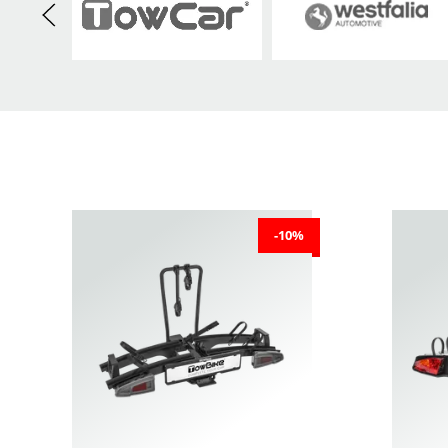
Chrysler
Citroën
Cupra
Ford
GMC
Honda
-10%
Jeep
Kia
Lada