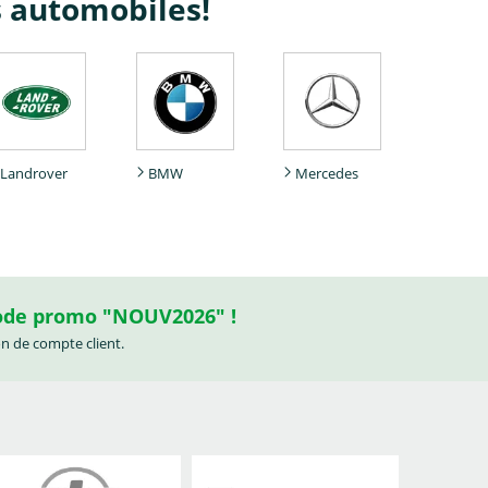
s automobiles!
Landrover
BMW
Mercedes
code promo "NOUV2026" !
on de compte client.
Buick
Cadillac
Chevrolet