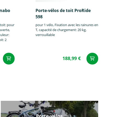
enabo
Porte-vélos de toit ProRide
598
Mitsubishi
Nissan
Opel
toit: pour
pour 1 vélo, Fixation avec les rainures en
uverte,
T, capacité de chargement: 20 kg,
ouleur:
verrouillable
it: 2
188,99 €
Rover
Saab
Seat
Toyota
VW
Volvo
Porte-vélos