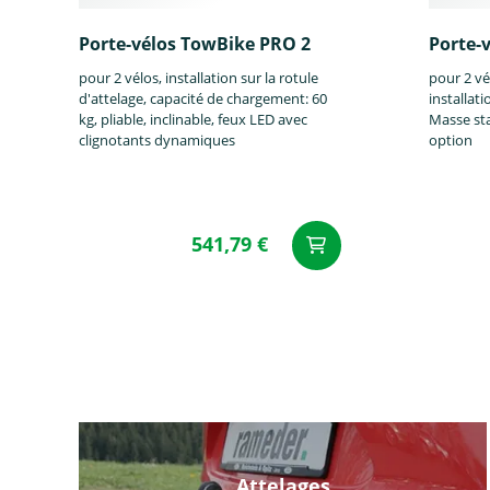
Porte-vélos TowBike PRO 2
Porte-
pour 2 vélos, installation sur la rotule
pour 2 vé
Mahindra
Maserati
Maxus
d'attelage, capacité de chargement: 60
installati
kg, pliable, inclinable, feux LED avec
Masse sta
clignotants dynamiques
option
541,79 €
Peugeot
Plymouth
Polestar
Skoda
Smart
Ssangyong
Attelages