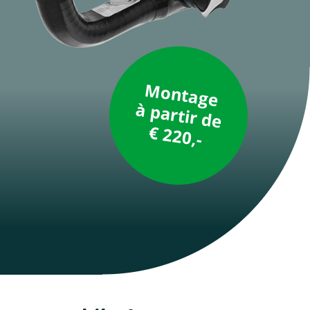
Montage
à partir de
€ 220,-