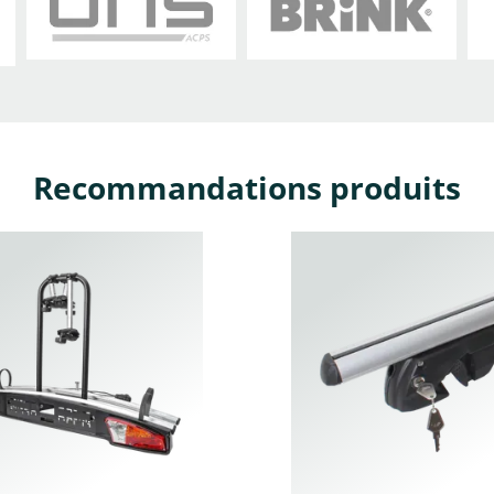
DS
Dacia
Daewoo
Recommandations produits
Hummer
Hyundai
Infiniti
Lancia
Landrover
Landwind