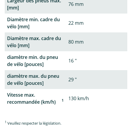
Largeur des pneus max.
76 mm
[mm]
Diamètre min. cadre du
22 mm
vélo [mm]
Diamètre max. cadre du
80 mm
vélo [mm]
diamètre min. du pneu
16 "
de vélo [pouces]
diamètre max. du pneu
29 "
de vélo [pouces]
Vitesse max.
130 km/h
1
recommandée (km/h)
1
Veuillez respecter la législation.