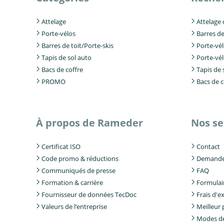
Attelage
Attelage
Porte-vélos
Barres de
Barres de toit/Porte-skis
Porte-vé
Tapis de sol auto
Porte-vé
Bacs de coffre
Tapis de 
PROMO
Bacs de c
À propos de Rameder
Nos se
Certificat ISO
Contact
Code promo & réductions
Demande 
Communiqués de presse
FAQ
Formation & carrière
Formulair
Fournisseur de données TecDoc
Frais d'e
Valeurs de l‘entreprise
Meilleur 
Modes d