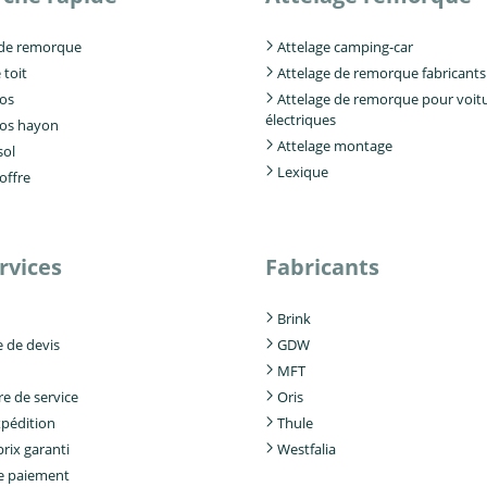
 de remorque
Attelage camping-car
 toit
Attelage de remorque fabricants
los
Attelage de remorque pour voit
électriques
los hayon
Attelage montage
sol
Lexique
offre
rvices
Fabricants
Brink
de devis
GDW
MFT
e de service
Oris
xpédition
Thule
prix garanti
Westfalia
e paiement