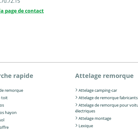
.70.72.15
la page de contact
che rapide
Attelage remorque
 de remorque
Attelage camping-car
 toit
Attelage de remorque fabricants
los
Attelage de remorque pour voit
électriques
los hayon
Attelage montage
sol
Lexique
offre