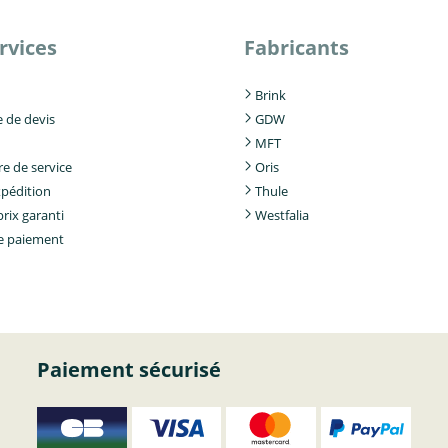
rvices
Fabricants
Brink
de devis
GDW
MFT
e de service
Oris
xpédition
Thule
prix garanti
Westfalia
e paiement
Paiement sécurisé