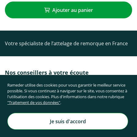
Ajouter au panier
Votre spécialiste de l’attelage de remorque en France
Nos conseillers à votre écoute
Rameder utilise des cookies pour vous garantir le meilleur service
Du lundi au vendredi de
possible. Si vous continuez à naviguer sur le site, vous consentez à
8h30 à 18h00
l'utilisation des cookies. Plus d'informations dans notre rubrique
"Traitement de vos données"
.
04.28.70.72.15
Je suis d'accord
Vers la page de contact