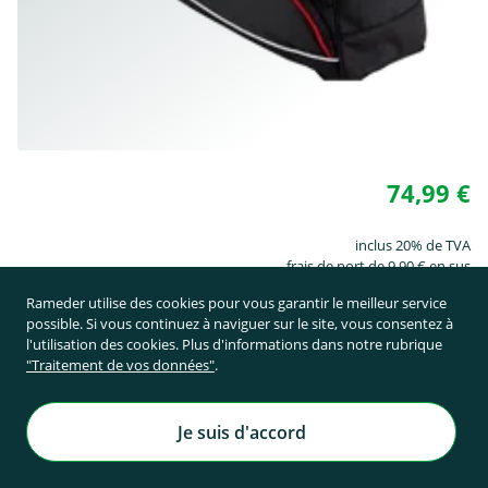
74,99 €
inclus 20% de TVA
frais de port de 9,90 € en sus
Rameder utilise des cookies pour vous garantir le meilleur service
possible. Si vous continuez à naviguer sur le site, vous consentez à
en stock
l'utilisation des cookies. Plus d'informations dans notre rubrique
"Traitement de vos données"
.
Ajouter au panier
Je suis d'accord