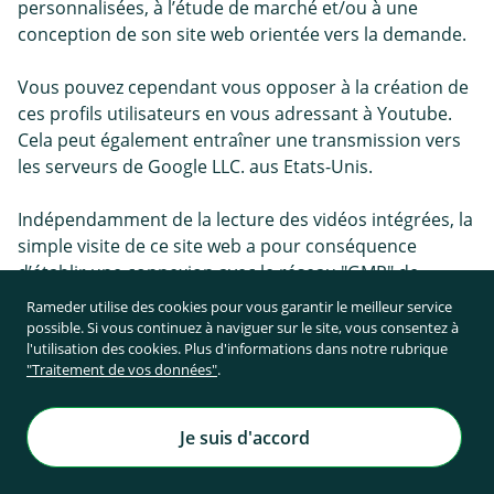
personnalisées, à l’étude de marché et/ou à une
conception de son site web orientée vers la demande.
Vous pouvez cependant vous opposer à la création de
ces profils utilisateurs en vous adressant à Youtube.
Cela peut également entraîner une transmission vers
les serveurs de Google LLC. aus Etats-Unis.
Indépendamment de la lecture des vidéos intégrées, la
simple visite de ce site web a pour conséquence
d’établir une connexion avec le réseau "GMP" de
Google susceptible de déclencher d'autres opérations
Rameder utilise des cookies pour vous garantir le meilleur service
de traitement des données sur lesquelles nous
possible. Si vous continuez à naviguer sur le site, vous consentez à
l'utilisation des cookies. Plus d'informations dans notre rubrique
n’avons aucune influence.
"Traitement de vos données"
.
Vous trouverez de plus amples informations sur la
protection des données "YouTube" dans la déclaration
Je suis d'accord
de protection des données du fournisseur à l'adresse
https://policies.google.com/privacy?hl=fr