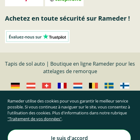
Achetez en toute sécurité sur Rameder !
Tapis de sol auto | Boutique en ligne Rameder pour les
attelages de remorque
Rameder utilise des cookies pour vous garantir le meilleur service
possible. Si vous continuez à naviguer sur le site, vous consentez à
Résilier le contrat
l'utilisation des cookies. Plus d'informations dans notre rubrique
"Traitement de vos données"
.
Prix TTC et hors frais de port
Rameder Attelage France
Je suis d'accord