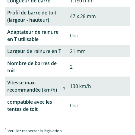
Longueur de barre
1.180 mm
Profil de barre de toit
47 x 28 mm
(largeur - hauteur)
Adaptateur de rainure
Oui
en T utilisable
Largeur de rainure en T
21 mm
Nombre de barres de
2
toit
Vitesse max.
130 km/h
1
recommandée (km/h)
compatible avec les
Oui
tentes de toit
1
Veuillez respecter la législation.