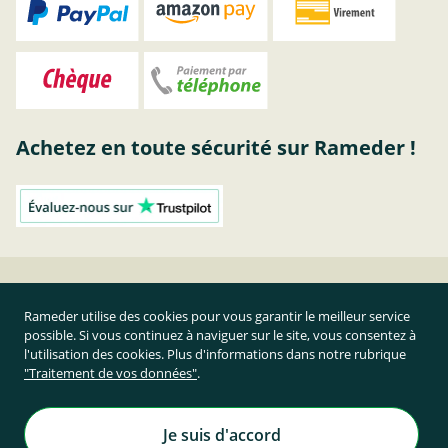
Achetez en toute sécurité sur Rameder !
Attelage Ssangyong | acheter attelage chez RAMEDER
Rameder utilise des cookies pour vous garantir le meilleur service
possible. Si vous continuez à naviguer sur le site, vous consentez à
Résilier le contrat
l'utilisation des cookies. Plus d'informations dans notre rubrique
"Traitement de vos données"
.
Prix TTC et hors frais de port
Rameder Attelage France
Je suis d'accord