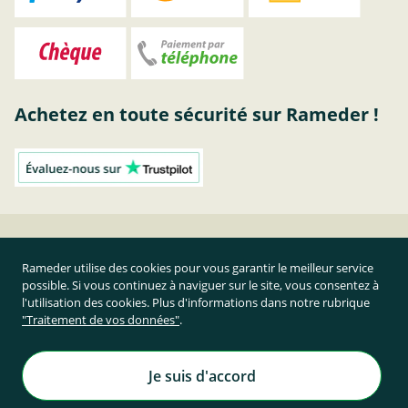
Achetez en toute sécurité sur Rameder !
Attelage Kia | acheter attelage chez RAMEDER
Rameder utilise des cookies pour vous garantir le meilleur service
possible. Si vous continuez à naviguer sur le site, vous consentez à
Résilier le contrat
l'utilisation des cookies. Plus d'informations dans notre rubrique
"Traitement de vos données"
.
Prix TTC et hors frais de port
Rameder Attelage France
Je suis d'accord
Tous droits réservés. | © Copyright 1995-2026