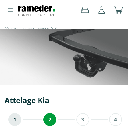
Attelage de remorque
Kia
Attelage Kia