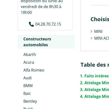
disposition du lundi au
vendredi de de 8h30 à
18h00
Choisi
04.28.70.72.15
MINI
MINI A
Constructeurs
automobiles
Abarth
Acura
Table des 
Alfa Romeo
Faits intére
Audi
Attelage Min
BMW
Attelage Mi
Baic
Attelage Mi
Bentley