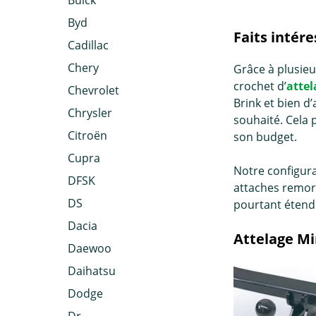
Buick
Byd
Faits intér
Cadillac
Chery
Grâce à plusieu
crochet d’
attel
Chevrolet
Brink et bien d
Chrysler
souhaité. Cela p
Citroën
son budget.
Cupra
Notre configura
DFSK
attaches remorq
DS
pourtant étendu
Dacia
Attelage Mi
Daewoo
Daihatsu
Dodge