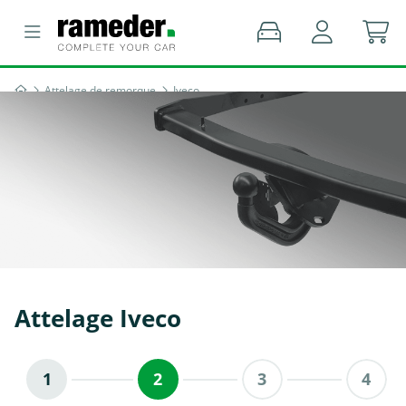
Attelage de remorque
Iveco
Attelage Iveco