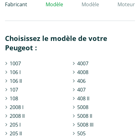
Fabricant
Modèle
Modèle
Moteur
Choisissez le modèle de votre
Peugeot :
1007
4007
106 I
4008
106 II
406
107
407
108
408 II
2008 I
5008
2008 II
5008 II
205 I
5008 III
205 II
505