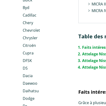
Buick
MICRA II
Byd
MICRA I
Cadillac
Chery
Chevrolet
Table des 
Chrysler
Citroën
Faits intére
Cupra
Attelage Nis
DFSK
Attelage Ni
Attelage Ni
DS
Dacia
Daewoo
Daihatsu
Faits intér
Dodge
Grâce à plusieu