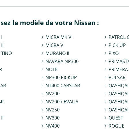
ssez le modèle de votre Nissan :
I
MICRA MK VI
PATROL 
II
MICRA V
PICK UP
 TINO
MURANO II
PIXO
NAVARA NP300
PRIMAST
R
NOTE
PRIMERA
NP300 PICKUP
PULSAR
TAR
NT400 CABSTAR
QASHQAI
NV200
QASHQAI 
AR
NV200 / EVALIA
QASHQAI 
NV250
QASHQAI I
III
NV300
QUEST
NV400
ROGUE