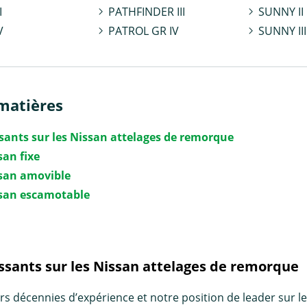
I
PATHFINDER III
SUNNY II
V
PATROL GR IV
SUNNY III
matières
ssants sur les Nissan attelages de remorque
san fixe
ssan amovible
ssan escamotable
essants sur les Nissan attelages de remorque
rs décennies d’expérience et notre position de leader sur l