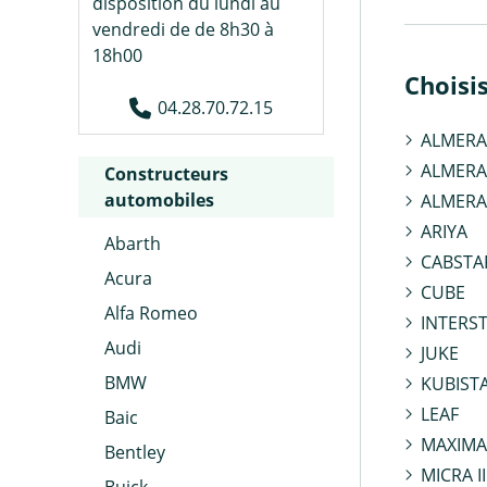
disposition du lundi au
vendredi de de 8h30 à
18h00
Choisi
04.28.70.72.15
ALMERA 
ALMERA 
Constructeurs
automobiles
ALMERA
ARIYA
Abarth
CABSTA
Acura
CUBE
Alfa Romeo
INTERS
Audi
JUKE
BMW
KUBIST
LEAF
Baic
MAXIMA 
Bentley
MICRA II