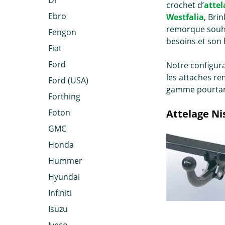
Dr
crochet d’
attel
Ebro
Westfalia
, Bri
remorque
souha
Fengon
besoins et son
Fiat
Ford
Notre configura
les attaches re
Ford (USA)
gamme pourtant
Forthing
Foton
Attelage Ni
GMC
Honda
Hummer
Hyundai
Infiniti
Isuzu