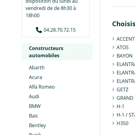
disposition du lundi au
vendredi de de 8h30 à
18h00
Choisi
04.28.70.72.15
ACCENT 
ATOS
Constructeurs
automobiles
BAYON
ELANTRA
Abarth
ELANTR
Acura
ELANTRA
Alfa Romeo
GETZ
Audi
GRAND 
BMW
H-1
H-1 / S
Baic
H350
Bentley