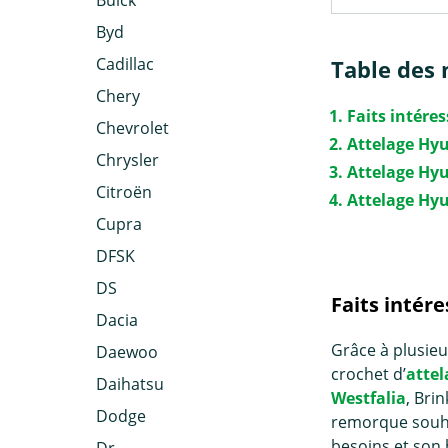
Buick
Byd
Cadillac
Table des 
Chery
Faits intére
Chevrolet
Attelage Hyu
Chrysler
Attelage Hy
Citroën
Attelage Hy
Cupra
DFSK
DS
Faits intér
Dacia
Grâce à plusieu
Daewoo
crochet d’
attel
Daihatsu
Westfalia
, Bri
Dodge
remorque
souha
besoins et son