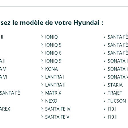
ssez le modèle de votre Hyundai :
II
IONIQ
SANTA FÉ 
IONIQ 5
SANTA FÉ 
IONIQ 6
SANTA FÉ 
 III
IONIQ 9
SONATA I
A V
KONA
SONATA I
 VI
LANTRA I
SONATA 
LANTRA II
STARIA
SANTA FÉ
MATRIX
TRAJET
NEXO
TUCSON
TAREX
SANTA FE IV
i10 I
SANTA FE V
i10 III