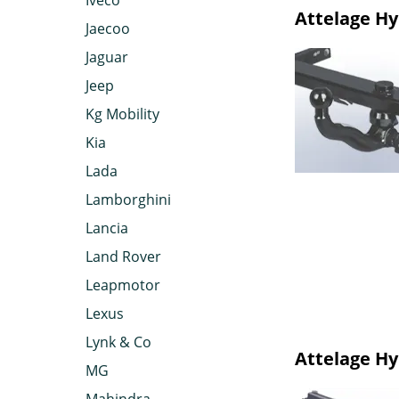
Iveco
Attelage H
Jaecoo
Jaguar
Jeep
Kg Mobility
Kia
Lada
Lamborghini
Lancia
Land Rover
Leapmotor
Lexus
Lynk & Co
Attelage H
MG