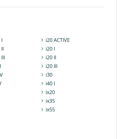
I
i20 ACTIVE
II
i20 I
III
i20 II
I
i20 III
V
i30
V
i40 I
ix20
ix35
ix55