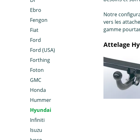
Dr
Ebro
Notre configura
Fengon
vers les attach
gamme pourtant
Fiat
Ford
Attelage Hy
Ford (USA)
Forthing
Foton
GMC
Honda
Hummer
Hyundai
Infiniti
Isuzu