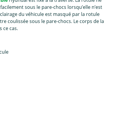
able
Hyundai est fixé à la traverse. La rotule ne
e facilement sous le pare-chocs lorsqu’elle n’est
’éclairage du véhicule est masqué par la rotule
tre coulissée sous le pare-chocs. Le corps de la
s ce cas.
icule