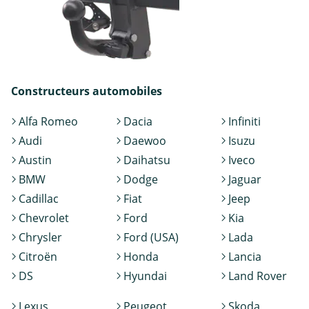
Constructeurs automobiles
Alfa Romeo
Dacia
Infiniti
Audi
Daewoo
Isuzu
Austin
Daihatsu
Iveco
BMW
Dodge
Jaguar
Cadillac
Fiat
Jeep
Chevrolet
Ford
Kia
Chrysler
Ford (USA)
Lada
Citroën
Honda
Lancia
DS
Hyundai
Land Rover
Lexus
Peugeot
Skoda