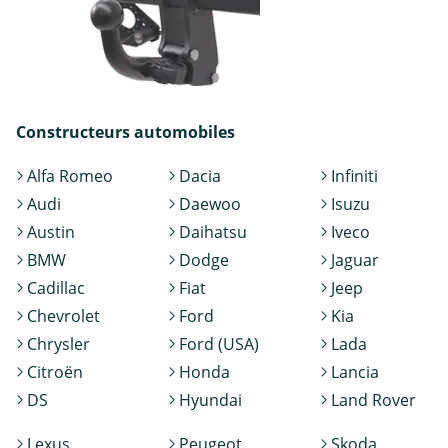
Constructeurs automobiles
Alfa Romeo
Dacia
Infiniti
Audi
Daewoo
Isuzu
Austin
Daihatsu
Iveco
BMW
Dodge
Jaguar
Cadillac
Fiat
Jeep
Chevrolet
Ford
Kia
Chrysler
Ford (USA)
Lada
Citroën
Honda
Lancia
DS
Hyundai
Land Rover
Lexus
Peugeot
Skoda