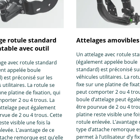
ge rotule standard
Attelages amovibles
able avec outil
Un attelage avec rotule st
(également appelée boule
age avec rotule standard
standard) est préconisé sur
nt appelée boule
véhicules utilitaires. La rot
) est préconisé sur les
fixe sur une platine de fixat
 utilitaires. La rotule se
peut comporter 2 ou 4 trou
une platine de fixation, qui
boule d’attelage peut éga
porter 2 ou 4 trous. La
être pourvue de 2 ou 4 tro
attelage peut également
platine reste visible une foi
rvue de 2 ou 4 trous. Cette
rotule enlevée. L’avantage 
este visible une fois la
type d’attache remorque es
nlevée. L’avantage de ce
permet à l’utilisateur d’y fi
ttache remorque est qu’elle