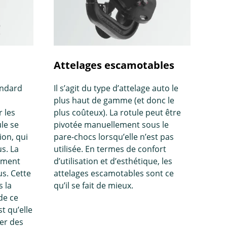
Attelages escamotables
andard
Il s’agit du type d’attelage auto le
plus haut de gamme (et donc le
 les
plus coûteux). La rotule peut être
ule se
pivotée manuellement sous le
ion, qui
pare-chocs lorsqu’elle n’est pas
s. La
utilisée. En termes de confort
lement
d’utilisation et d’esthétique, les
us. Cette
attelages escamotables sont ce
s la
qu’il se fait de mieux.
de ce
t qu’elle
xer des