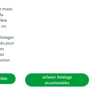
t mixte.
la
lète
s ou
s
ttelages
és pour
vos
vez
ection
acheter Attelage
ible
escamotables