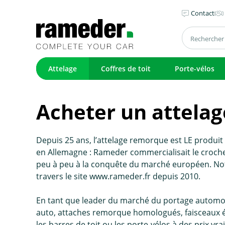
Contact
Attelage
Coffres de toit
Porte-vélos
Acheter un attelage
Depuis 25 ans, l’attelage remorque est LE produi
en Allemagne : Rameder commercialisait le crochet 
peu à peu à la conquête du marché européen. No
travers le site www.rameder.fr depuis 2010.
En tant que leader du marché du portage automo
auto, attaches remorque homologués, faisceaux él
les barres de toit ou les porte-vélos à des prix v