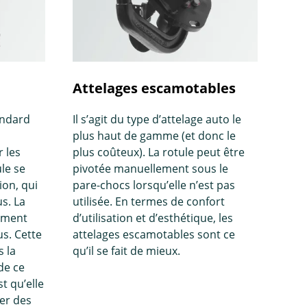
Attelages escamotables
andard
Il s’agit du type d’attelage auto le
plus haut de gamme (et donc le
 les
plus coûteux). La rotule peut être
ule se
pivotée manuellement sous le
ion, qui
pare-chocs lorsqu’elle n’est pas
s. La
utilisée. En termes de confort
lement
d’utilisation et d’esthétique, les
us. Cette
attelages escamotables sont ce
s la
qu’il se fait de mieux.
de ce
t qu’elle
xer des