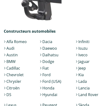
Constructeurs automobiles
Alfa Romeo
Dacia
Infiniti
Audi
Daewoo
Isuzu
Austin
Daihatsu
Iveco
BMW
Dodge
Jaguar
Cadillac
Fiat
Jeep
Chevrolet
Ford
Kia
Chrysler
Ford (USA)
Lada
Citroën
Honda
Lancia
DS
Hyundai
Land Rover
Lexus
Peugeot
Skoda