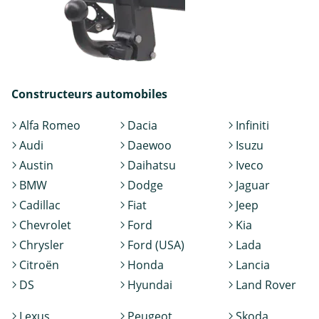
Constructeurs automobiles
Alfa Romeo
Dacia
Infiniti
Audi
Daewoo
Isuzu
Austin
Daihatsu
Iveco
BMW
Dodge
Jaguar
Cadillac
Fiat
Jeep
Chevrolet
Ford
Kia
Chrysler
Ford (USA)
Lada
Citroën
Honda
Lancia
DS
Hyundai
Land Rover
Lexus
Peugeot
Skoda