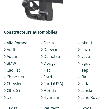
Constructeurs automobiles
Alfa Romeo
Dacia
Infiniti
Audi
Daewoo
Isuzu
Austin
Daihatsu
Iveco
BMW
Dodge
Jaguar
Cadillac
Fiat
Jeep
Chevrolet
Ford
Kia
Chrysler
Ford (USA)
Lada
Citroën
Honda
Lancia
DS
Hyundai
Land Rover
Lexus
Peugeot
Skoda