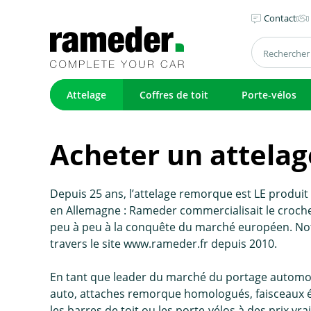
Contact
Attelage
Coffres de toit
Porte-vélos
Acheter un attelage
Depuis 25 ans, l’attelage remorque est LE produi
en Allemagne : Rameder commercialisait le crochet 
peu à peu à la conquête du marché européen. No
travers le site www.rameder.fr depuis 2010.
En tant que leader du marché du portage automo
auto, attaches remorque homologués, faisceaux él
les barres de toit ou les porte-vélos à des prix v