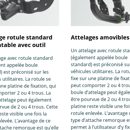
ge rotule standard
Attelages amovibles
able avec outil
Un attelage avec rotule st
(également appelée boule
age avec rotule standard
standard) est préconisé sur
nt appelée boule
véhicules utilitaires. La rot
) est préconisé sur les
fixe sur une platine de fixat
 utilitaires. La rotule se
peut comporter 2 ou 4 trou
une platine de fixation, qui
boule d’attelage peut éga
porter 2 ou 4 trous. La
être pourvue de 2 ou 4 tro
attelage peut également
platine reste visible une foi
rvue de 2 ou 4 trous. Cette
rotule enlevée. L’avantage 
este visible une fois la
type d’attache remorque es
nlevée. L’avantage de ce
permet à l’utilisateur d’y fi
ttache remorque est qu’elle