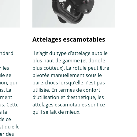
Attelages escamotables
andard
Il s’agit du type d’attelage auto le
plus haut de gamme (et donc le
 les
plus coûteux). La rotule peut être
ule se
pivotée manuellement sous le
ion, qui
pare-chocs lorsqu’elle n’est pas
s. La
utilisée. En termes de confort
lement
d’utilisation et d’esthétique, les
us. Cette
attelages escamotables sont ce
s la
qu’il se fait de mieux.
de ce
t qu’elle
xer des