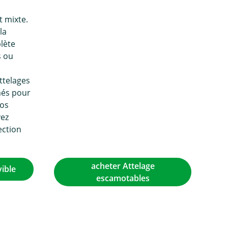
t mixte.
la
lète
s ou
s
ttelages
és pour
vos
vez
ection
acheter Attelage
ible
escamotables