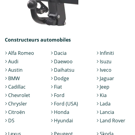
Constructeurs automobiles
Alfa Romeo
Dacia
Infiniti
Audi
Daewoo
Isuzu
Austin
Daihatsu
Iveco
BMW
Dodge
Jaguar
Cadillac
Fiat
Jeep
Chevrolet
Ford
Kia
Chrysler
Ford (USA)
Lada
Citroën
Honda
Lancia
DS
Hyundai
Land Rover
Lexus
Peugeot
Skoda