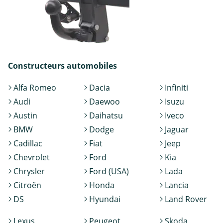
Constructeurs automobiles
Alfa Romeo
Dacia
Infiniti
Audi
Daewoo
Isuzu
Austin
Daihatsu
Iveco
BMW
Dodge
Jaguar
Cadillac
Fiat
Jeep
Chevrolet
Ford
Kia
Chrysler
Ford (USA)
Lada
Citroën
Honda
Lancia
DS
Hyundai
Land Rover
Lexus
Peugeot
Skoda