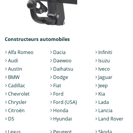
Constructeurs automobiles
Alfa Romeo
Dacia
Infiniti
Audi
Daewoo
Isuzu
Austin
Daihatsu
Iveco
BMW
Dodge
Jaguar
Cadillac
Fiat
Jeep
Chevrolet
Ford
Kia
Chrysler
Ford (USA)
Lada
Citroën
Honda
Lancia
DS
Hyundai
Land Rover
Lexus
Peugeot
Skoda