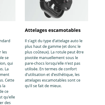
Attelages escamotables
andard
Il s’agit du type d’attelage auto le
plus haut de gamme (et donc le
 les
plus coûteux). La rotule peut être
ule se
pivotée manuellement sous le
ion, qui
pare-chocs lorsqu’elle n’est pas
s. La
utilisée. En termes de confort
lement
d’utilisation et d’esthétique, les
us. Cette
attelages escamotables sont ce
s la
qu’il se fait de mieux.
de ce
t qu’elle
xer des