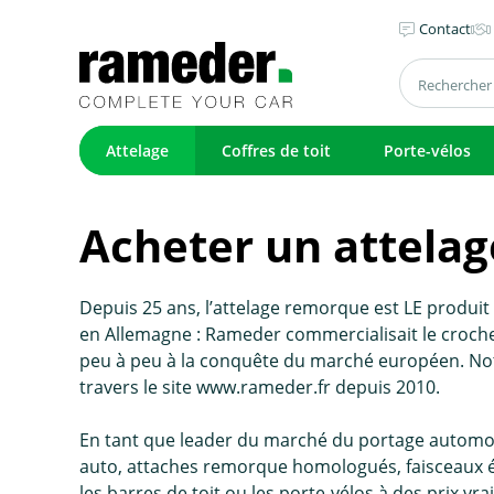
Contact
Attelage
Coffres de toit
Porte-vélos
Acheter un attelage
Depuis 25 ans, l’attelage remorque est LE produi
en Allemagne : Rameder commercialisait le crochet 
peu à peu à la conquête du marché européen. No
travers le site www.rameder.fr depuis 2010.
En tant que leader du marché du portage automo
auto, attaches remorque homologués, faisceaux él
les barres de toit ou les porte-vélos à des prix v