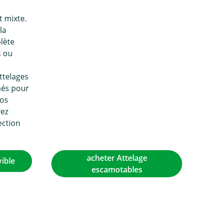
t mixte.
la
lète
s ou
s
ttelages
és pour
vos
vez
ection
acheter Attelage
ible
escamotables