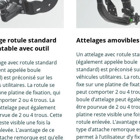
ge rotule standard
Attelages amovibles
able avec outil
Un attelage avec rotule st
(également appelée boule
age avec rotule standard
standard) est préconisé sur
nt appelée boule
véhicules utilitaires. La rot
) est préconisé sur les
fixe sur une platine de fixat
 utilitaires. La rotule se
peut comporter 2 ou 4 trou
une platine de fixation, qui
boule d’attelage peut éga
porter 2 ou 4 trous. La
être pourvue de 2 ou 4 tro
attelage peut également
platine reste visible une foi
rvue de 2 ou 4 trous. Cette
rotule enlevée. L’avantage 
este visible une fois la
type d’attache remorque es
nlevée. L’avantage de ce
permet à l’utilisateur d’y fi
ttache remorque est qu’elle