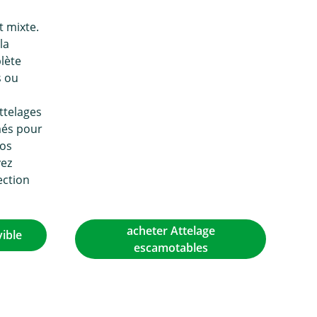
t mixte.
la
lète
s ou
s
ttelages
és pour
vos
vez
ection
acheter Attelage
ible
escamotables