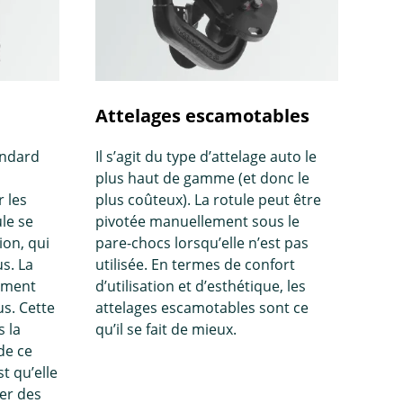
Attelages escamotables
andard
Il s’agit du type d’attelage auto le
plus haut de gamme (et donc le
 les
plus coûteux). La rotule peut être
ule se
pivotée manuellement sous le
ion, qui
pare-chocs lorsqu’elle n’est pas
s. La
utilisée. En termes de confort
lement
d’utilisation et d’esthétique, les
us. Cette
attelages escamotables sont ce
s la
qu’il se fait de mieux.
de ce
t qu’elle
xer des