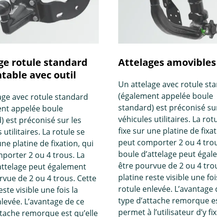
ge rotule standard
Attelages amovibles
able avec outil
Un attelage avec rotule st
(également appelée boule
age avec rotule standard
standard) est préconisé sur
nt appelée boule
véhicules utilitaires. La rot
) est préconisé sur les
fixe sur une platine de fixat
 utilitaires. La rotule se
peut comporter 2 ou 4 trou
une platine de fixation, qui
boule d’attelage peut éga
porter 2 ou 4 trous. La
être pourvue de 2 ou 4 tro
attelage peut également
platine reste visible une foi
rvue de 2 ou 4 trous. Cette
rotule enlevée. L’avantage 
este visible une fois la
type d’attache remorque es
nlevée. L’avantage de ce
permet à l’utilisateur d’y fi
ttache remorque est qu’elle