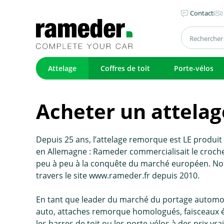
Contact
Attelage
Coffres de toit
Porte-vélos
Acheter un attelage
Depuis 25 ans, l’attelage remorque est LE produi
en Allemagne : Rameder commercialisait le crochet 
peu à peu à la conquête du marché européen. No
travers le site www.rameder.fr depuis 2010.
En tant que leader du marché du portage automo
auto, attaches remorque homologués, faisceaux él
les barres de toit ou les porte-vélos à des prix v