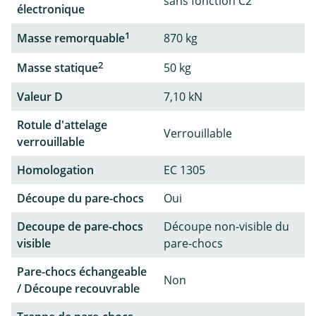
sans fonction C2
électronique
1
Masse remorquable
870 kg
2
Masse statique
50 kg
Valeur D
7,10 kN
Rotule d'attelage
Verrouillable
verrouillable
Homologation
EC 1305
Découpe du pare-chocs
Oui
Decoupe de pare-chocs
Découpe non-visible du
visible
pare-chocs
Pare-chocs échangeable
Non
/ Découpe recouvrable