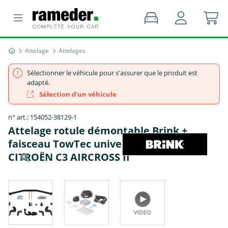
Attelage
Attelages
Sélectionner le véhicule pour s'assurer que le produit est
adapté.
Sélection d'un véhicule
n° art.: 154052-38129-1
Attelage rotule démontable Brink +
faisceau TowTec universel 7 broches -
CITROËN C3 AIRCROSS II