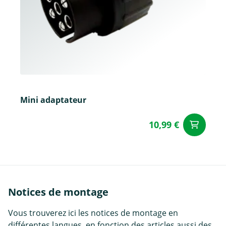
Mini adaptateur
10,99 €
Aj
Notices de montage
Vous trouverez ici les notices de montage en
différentes langues, en fonction des articles aussi des