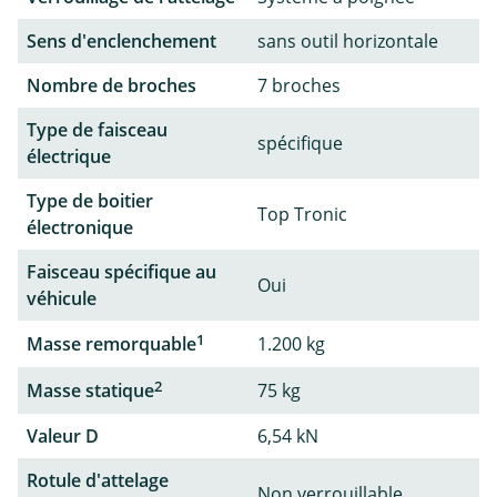
Sens d'enclenchement
sans outil horizontale
Nombre de broches
7 broches
Type de faisceau
spécifique
électrique
Type de boitier
Top Tronic
électronique
Faisceau spécifique au
Oui
véhicule
1
Masse remorquable
1.200 kg
2
Masse statique
75 kg
Valeur D
6,54 kN
Rotule d'attelage
Non verrouillable