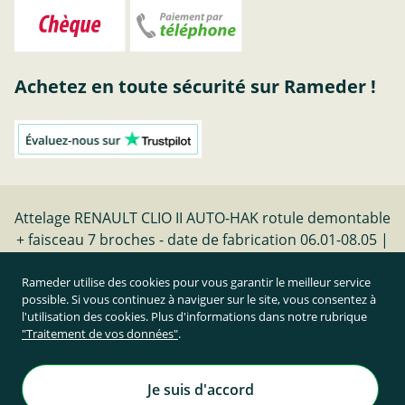
Achetez en toute sécurité sur Rameder !
Attelage RENAULT CLIO II AUTO-HAK rotule demontable
+ faisceau 7 broches - date de fabrication 06.01-08.05 |
Rameder Attelage
Rameder utilise des cookies pour vous garantir le meilleur service
possible. Si vous continuez à naviguer sur le site, vous consentez à
Résilier le contrat
l'utilisation des cookies. Plus d'informations dans notre rubrique
"Traitement de vos données"
.
Prix TTC et hors frais de port
Rameder Attelage France
Je suis d'accord
Tous droits réservés. | © Copyright 1995-2026