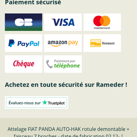
Paiement sécurisé
Achetez en toute sécurité sur Rameder !
Attelage FIAT PANDA AUTO-HAK rotule demontable +
faisceau 7 broches - date de fabrication 02.12- |