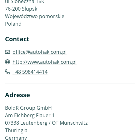
ul.Sloneczna 16K
76-200 Slupsk
Województwo pomorskie
Poland
Contact
office@autohak.com.pl
http://www.autohak.com.pl
+48 598414414
Adresse
BoldR Group GmbH
Am Eichberg Flauer 1
07338 Leutenberg / OT Munschwitz
Thuringia
Germany