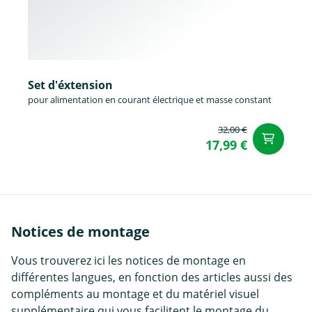
Set d'éxtension
pour alimentation en courant électrique et masse constant
32,00 €
Aj
17,99 €
Notices de montage
Vous trouverez ici les notices de montage en
différentes langues, en fonction des articles aussi des
compléments au montage et du matériel visuel
supplémentaire qui vous facilitent le montage du