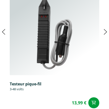
Testeur pique-fil
3-48 volts
13,99 €
Aj