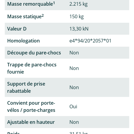
1
Masse remorquable
2.215 kg
2
Masse statique
150 kg
Valeur D
13,30 kN
Homologation
e4*94/20*2057*01
Découpe du pare-chocs
Non
Trappe de pare-chocs
Non
fournie
Support de prise
Non
rabattable
Convient pour porte-
Oui
vélos / porte-charges
Ajustable en hauteur
Non