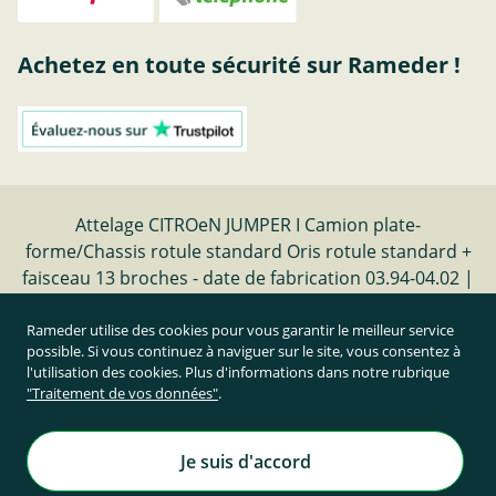
Achetez en toute sécurité sur Rameder !
Attelage CITROeN JUMPER I Camion plate-
forme/Chassis rotule standard Oris rotule standard +
faisceau 13 broches - date de fabrication 03.94-04.02 |
Rameder Attelage
Rameder utilise des cookies pour vous garantir le meilleur service
possible. Si vous continuez à naviguer sur le site, vous consentez à
Résilier le contrat
l'utilisation des cookies. Plus d'informations dans notre rubrique
"Traitement de vos données"
.
Prix TTC et hors frais de port
Rameder Attelage France
Je suis d'accord
Tous droits réservés. | © Copyright 1995-2026