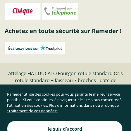
Achetez en toute sécurité sur Rameder !
Attelage FIAT DUCATO Fourgon rotule standard Oris
rotule standard + faisceau 7 broches - date de
fabrication 12.01-07.06 | Rameder Attelage
Rameder utilise des cookies pour vous garantir le meilleur service
possible. Si vous continuez à naviguer sur le site, vous consentez à
Résilier le contrat
l'utilisation des cookies. Plus d'informations dans notre rubrique
"Traitement de vos données"
.
Prix TTC et hors frais de port
Rameder Attelage France
Je suis d'accord