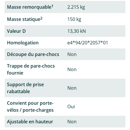
1
Masse remorquable
2.215 kg
2
Masse statique
150 kg
Valeur D
13,30 kN
Homologation
e4*94/20*2057*01
Découpe du pare-chocs
Non
Trappe de pare-chocs
Non
fournie
Support de prise
Non
rabattable
Convient pour porte-
Oui
vélos / porte-charges
Ajustable en hauteur
Non