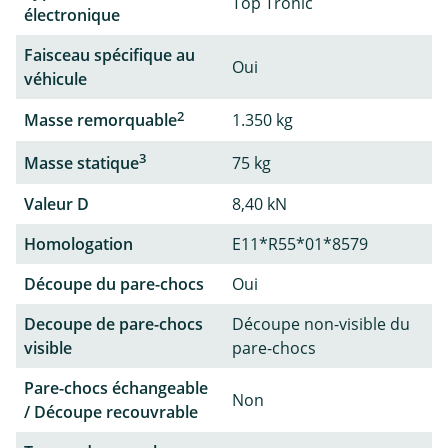
Top Tronic
électronique
Faisceau spécifique au
Oui
véhicule
2
Masse remorquable
1.350 kg
3
Masse statique
75 kg
Valeur D
8,40 kN
Homologation
E11*R55*01*8579
Découpe du pare-chocs
Oui
Decoupe de pare-chocs
Découpe non-visible du
visible
pare-chocs
Pare-chocs échangeable
Non
/ Découpe recouvrable