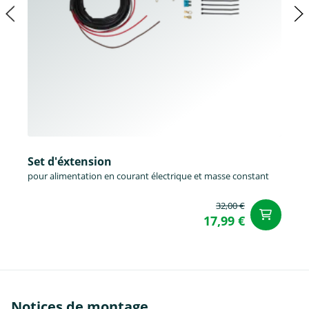
Set d'éxtension
pour alimentation en courant électrique et masse constant
32,00 €
Aj
17,99 €
Notices de montage