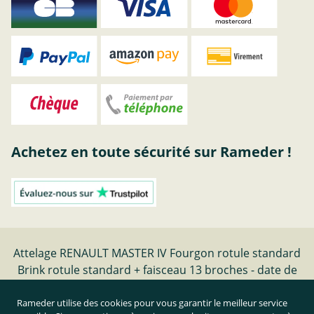
Achetez en toute sécurité sur Rameder !
Attelage RENAULT MASTER IV Fourgon rotule standard
Brink rotule standard + faisceau 13 broches - date de
fabrication 06.24- | Rameder Attelage
Rameder utilise des cookies pour vous garantir le meilleur service