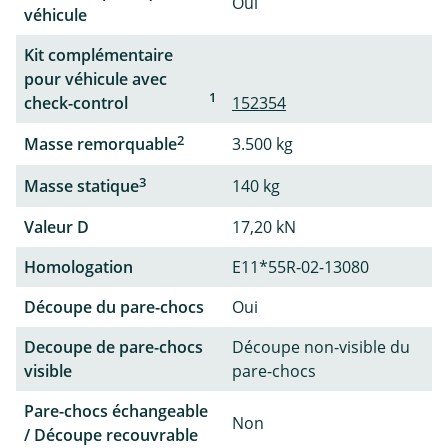
Oui
véhicule
Kit complémentaire
pour véhicule avec
1
check-control
152354
2
Masse remorquable
3.500 kg
3
Masse statique
140 kg
Valeur D
17,20 kN
Homologation
E11*55R-02-13080
Découpe du pare-chocs
Oui
Decoupe de pare-chocs
Découpe non-visible du
visible
pare-chocs
Pare-chocs échangeable
Non
/ Découpe recouvrable