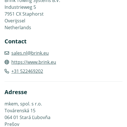
Brink Towing Systems B.V.
Industrieweg 5
7951 CX Staphorst
Overijssel
Netherlands
Contact
sales.nl@brink.eu
https://www.brink.eu
+31 522469202
Adresse
mkem, spol. s r.o.
Továrenská 15
064 01 Stará Ľubovňa
Prešov