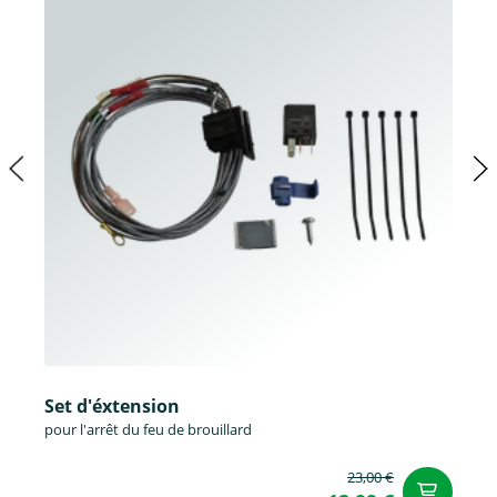
Set d'éxtension
pour l'arrêt du feu de brouillard
23,00 €
Aj