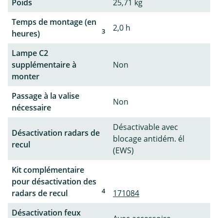
Poids
25,71 kg
Temps de montage (en
2,0 h
3
heures)
Lampe C2
supplémentaire à
Non
monter
Passage à la valise
Non
nécessaire
Désactivable avec
Désactivation radars de
blocage antidém. él
recul
(EWS)
Kit complémentaire
pour désactivation des
4
radars de recul
171084
Désactivation feux