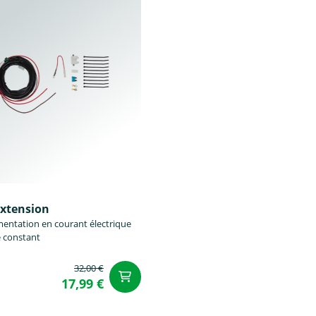
éxtension
mentation en courant électrique
 constant
32,00 €
u panier
Ajouter au panier
17,99 €