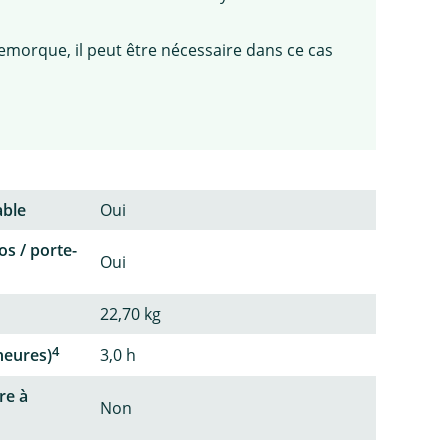
remorque, il peut être nécessaire dans ce cas
able
Oui
os / porte-
Oui
22,70 kg
4
heures)
3,0 h
re à
Non