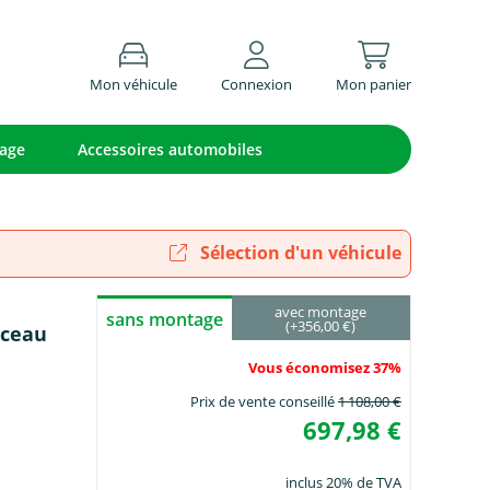
Mon véhicule
Connexion
Mon panier
lage
Accessoires automobiles
Sélection d'un véhicule
avec montage
sans montage
(+356,00 €)
sceau
Vous économisez 37%
Prix de vente conseillé
1 108,00 €
697,98 €
inclus 20% de TVA