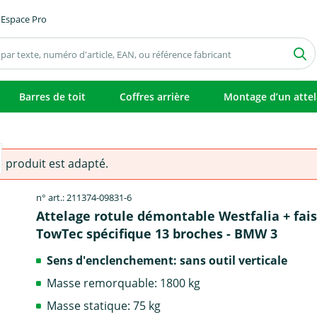
Espace Pro
Barres de toit
Coffres arrière
Montage d’un atte
e produit est adapté.
n° art.: 211374-09831-6
Attelage rotule démontable Westfalia + fai
TowTec spécifique 13 broches - BMW 3
Sens d'enclenchement: sans outil verticale
Masse remorquable: 1800 kg
Masse statique: 75 kg