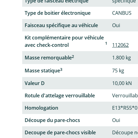
Type de faisceau électrique
spécifique
Type de boitier électronique
CANBUS
Faisceau spécifique au véhicule
Oui
Kit complémentaire pour véhicule
1
avec check-control
112062
2
Masse remorquable
1.800 kg
3
Masse statique
75 kg
Valeur D
10,00 kN
Rotule d'attelage verrouillable
Verrouillab
Homologation
E13*R55*0
Découpe du pare-chocs
Oui
Decoupe de pare-chocs visible
Découpe no