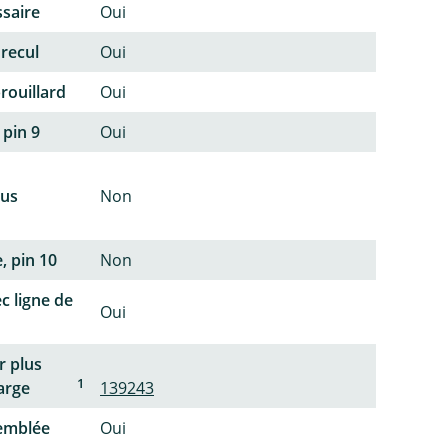
ssaire
Oui
 recul
Oui
rouillard
Oui
 pin 9
Oui
lus
Non
, pin 10
Non
c ligne de
Oui
r plus
1
arge
139243
semblée
Oui