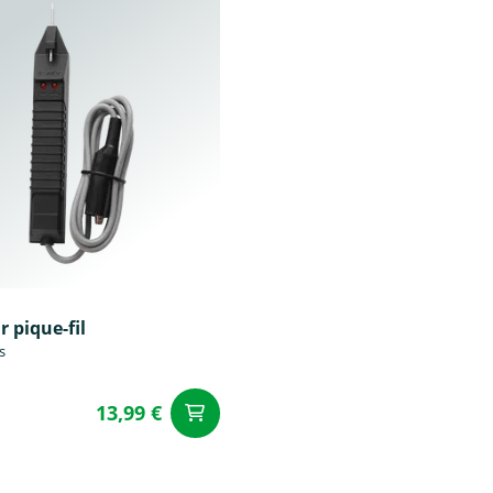
r pique-fil
s
13,99 €
u panier
Ajouter au panier