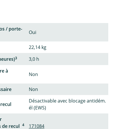
os / porte-
Oui
22,14 kg
3
heures)
3,0 h
re à
Non
ssaire
Non
Désactivable avec blocage antidém.
 recul
él (EWS)
r
4
 de recul
171084