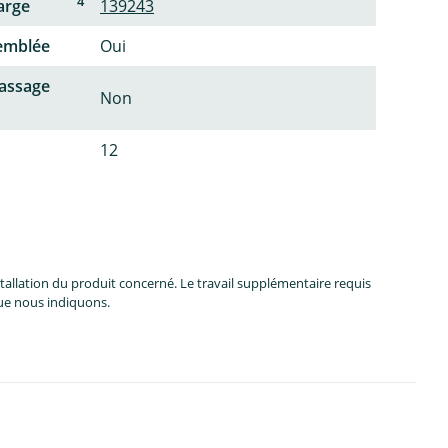
4
arge
139243
semblée
Oui
passage
Non
12
allation du produit concerné. Le travail supplémentaire requis
que nous indiquons.