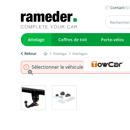
Contact
Attelage
Coffres de toit
Porte-vélos
Retour
Attelage
Attelages
Sélectionner le véhicule pour s'assurer que l