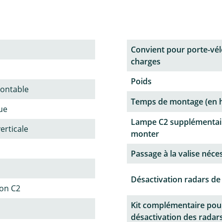
Convient pour porte-vél
charges
Poids
ontable
Temps de montage (en 
ue
Lampe C2 supplémentai
verticale
monter
Passage à la valise néce
Désactivation radars de
ion C2
Kit complémentaire pou
désactivation des radars