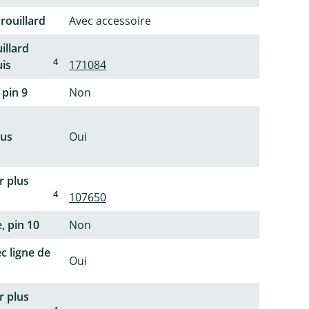
rouillard
Avec accessoire
illard
4
uis
171084
 pin 9
Non
lus
Oui
r plus
4
107650
, pin 10
Non
c ligne de
Oui
r plus