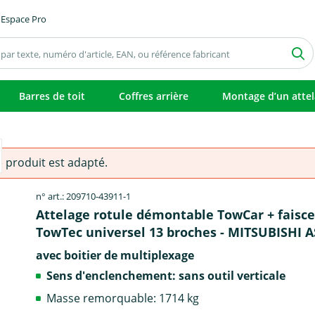
Espace Pro
Barres de toit
Coffres arrière
Montage d’un atte
e produit est adapté.
n° art.: 209710-43911-1
Attelage rotule démontable TowCar + faisc
TowTec universel 13 broches - MITSUBISHI 
avec boitier de multiplexage
Sens d'enclenchement: sans outil verticale
Masse remorquable: 1714 kg