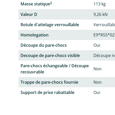
2
Masse statique
113 kg
Valeur D
9,26 kN
Rotule d'attelage verrouillable
Verrouillab
Homologation
E9*R55*02
Découpe du pare-chocs
Oui
Decoupe de pare-chocs visible
Découpe no
Pare-chocs échangeable / Découpe
Non
recouvrable
Trappe de pare-chocs fournie
Non
Support de prise rabattable
Oui