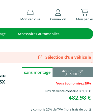
Mon véhicule
Connexion
Mon panier
lage
Accessoires automobiles
Sélection d'un véhicule
avec montage
sans montage
(+277,00 €)
eau
ASX
Vous économisez 39%
Prix de vente conseillé
801,00 €
482,98 €
y compris 20% de TVA (hors frais de port)