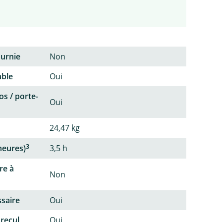
ournie
Non
able
Oui
os / porte-
Oui
24,47 kg
3
heures)
3,5 h
re à
Non
ssaire
Oui
 recul
Oui