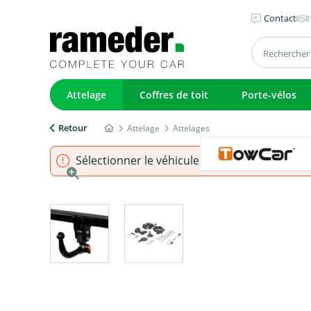
Contact
Attelage
Coffres de toit
Porte-vélos
Retour
Attelage
Attelages
Sélectionner le véhicule pour s'assurer que l