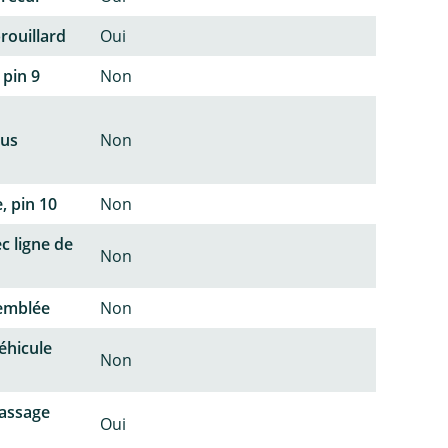
rouillard
Oui
 pin 9
Non
lus
Non
, pin 10
Non
c ligne de
Non
semblée
Non
éhicule
Non
passage
Oui