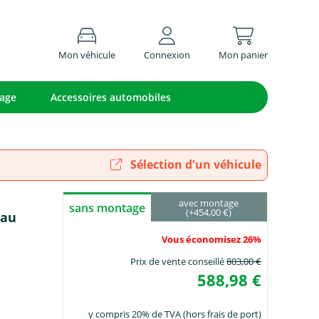
Mon véhicule
Connexion
Mon panier
lage
Accessoires automobiles
Sélection d'un véhicule
avec montage
sans montage
(+454,00 €)
eau
Vous économisez 26%
Prix de vente conseillé
803,00 €
588,98 €
y compris 20% de TVA (hors frais de port)