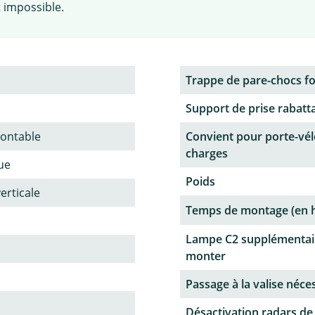
t impossible.
Trappe de pare-chocs f
Support de prise rabatt
ontable
Convient pour porte-vél
charges
ue
Poids
verticale
Temps de montage (en 
Lampe C2 supplémentai
monter
Passage à la valise néce
Désactivation radars de