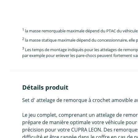
1
la masse remorquable maximale dépend du PTAC du véhicule, e
2
la masse statique maximale dépend du concessionnaire, elle p
3
Les temps de montage indiqués pour les attelages de remorque 
par exemple pour enlever les pare-chocs peuvent fortement vari
Détails produit
Set d' attelage de remorque à crochet amovible 
Le jeu complet, comprenant un attelage de remorq
prépare de manière optimale votre véhicule pour r
précision pour votre CUPRA LEON. Des remorques d'
difficulté et être rangée dans le coffre en cas de n