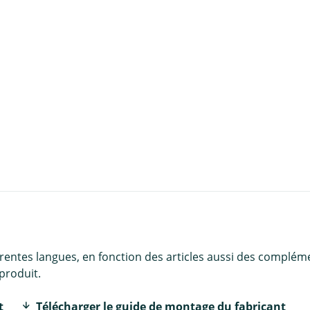
u panier
érentes langues, en fonction des articles aussi des complém
produit.
t
Télécharger le guide de montage du fabricant