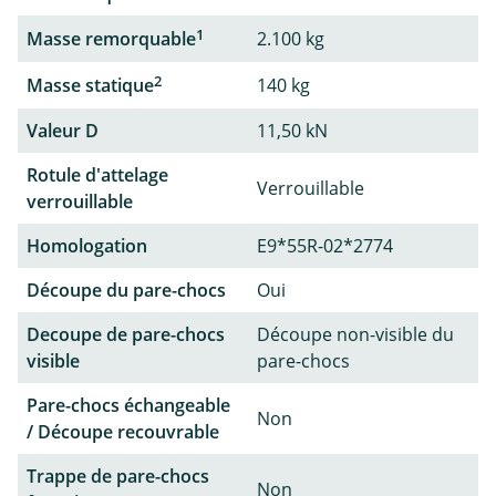
1
Masse remorquable
2.100 kg
2
Masse statique
140 kg
Valeur D
11,50 kN
Rotule d'attelage
Verrouillable
verrouillable
Homologation
E9*55R-02*2774
Découpe du pare-chocs
Oui
Decoupe de pare-chocs
Découpe non-visible du
visible
pare-chocs
Pare-chocs échangeable
Non
/ Découpe recouvrable
Trappe de pare-chocs
Non