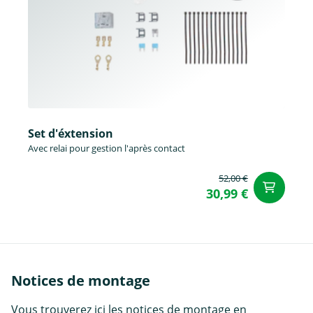
Set d'éxtension
Avec relai pour gestion l'après contact
52,00 €
Aj
30,99 €
Notices de montage
Vous trouverez ici les notices de montage en