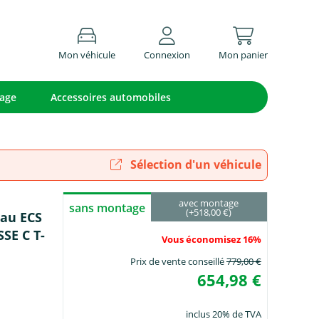
Mon véhicule
Connexion
Mon panier
lage
Accessoires automobiles
Sélection d'un véhicule
avec montage
sans montage
(+518,00 €)
eau ECS
SE C T-
Vous économisez 16%
Prix de vente conseillé
779,00 €
654,98 €
inclus 20% de TVA