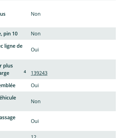
lus
Non
, pin 10
Non
c ligne de
Oui
r plus
4
arge
139243
semblée
Oui
éhicule
Non
passage
Oui
12