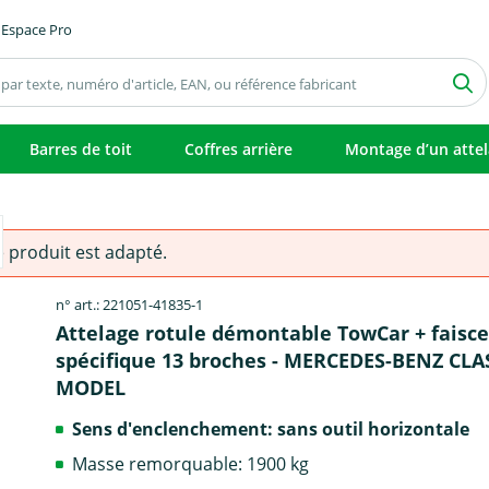
Espace Pro
Barres de toit
Coffres arrière
Montage d’un atte
e produit est adapté.
n° art.: 221051-41835-1
Attelage rotule démontable TowCar + faisc
spécifique 13 broches - MERCEDES-BENZ CLAS
MODEL
Sens d'enclenchement: sans outil horizontale
Masse remorquable: 1900 kg