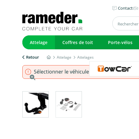
Contact
Attelage
Coffres de toit
Porte-vélos
Retour
Attelage
Attelages
Sélectionner le véhicule pour s'assurer que l