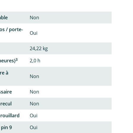
able
Non
os / porte-
Oui
24,22 kg
3
heures)
2,0 h
re à
Non
ssaire
Non
 recul
Non
rouillard
Oui
 pin 9
Oui