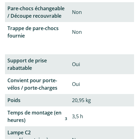
Pare-chocs échangeable
Non
/ Découpe recouvrable
Trappe de pare-chocs
Non
fournie
Support de prise
Oui
rabattable
Convient pour porte-
Oui
vélos / porte-charges
Poids
20,95 kg
Temps de montage (en
3,5 h
3
heures)
Lampe C2