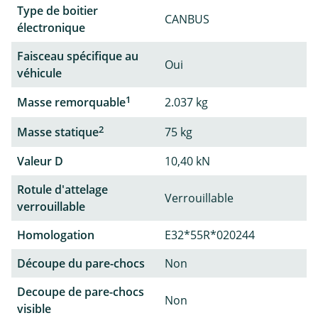
Type de boitier
CANBUS
électronique
Faisceau spécifique au
Oui
véhicule
1
Masse remorquable
2.037 kg
2
Masse statique
75 kg
Valeur D
10,40 kN
Rotule d'attelage
Verrouillable
verrouillable
Homologation
E32*55R*020244
Découpe du pare-chocs
Non
Decoupe de pare-chocs
Non
visible