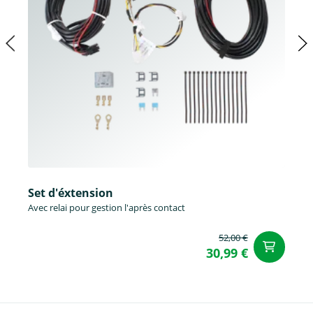
Set d'éxtension
Avec relai pour gestion l'après contact
52,00 €
Aj
30,99 €