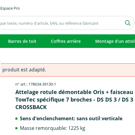
Espace Pro
Barres de toit
Coffres arrière
Montage d’un atte
e produit est adapté.
n° art.: 178634-39130-1
Attelage rotule démontable Oris + faisceau
TowTec spécifique 7 broches - DS DS 3 / DS 3
CROSSBACK
Sens d'enclenchement: sans outil verticale
Masse remorquable: 1225 kg