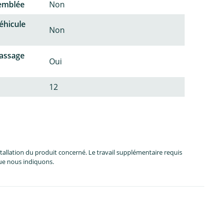
semblée
Non
éhicule
Non
passage
Oui
12
allation du produit concerné. Le travail supplémentaire requis
que nous indiquons.