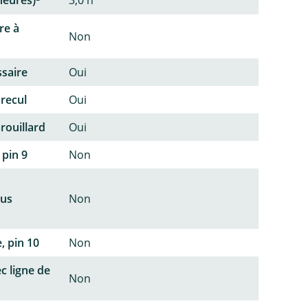
re à
Non
ssaire
Oui
 recul
Oui
rouillard
Oui
 pin 9
Non
lus
Non
, pin 10
Non
c ligne de
Non