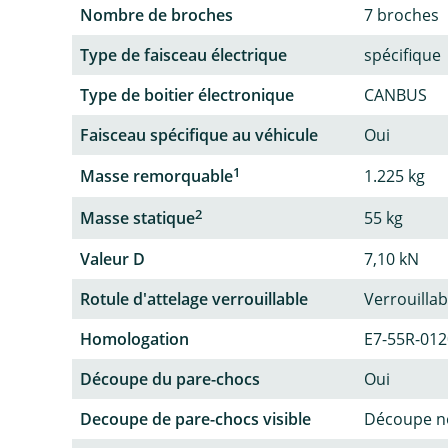
Nombre de broches
7 broches
Type de faisceau électrique
spécifique
Type de boitier électronique
CANBUS
Faisceau spécifique au véhicule
Oui
1
Masse remorquable
1.225 kg
2
Masse statique
55 kg
Valeur D
7,10 kN
Rotule d'attelage verrouillable
Verrouillab
Homologation
E7-55R-01
Découpe du pare-chocs
Oui
Decoupe de pare-chocs visible
Découpe no