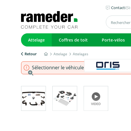
Contact
Attelage
Coffres de toit
Porte-vélos
Retour
Attelage
Attelages
Sélectionner le véhicule pour s'assurer que l