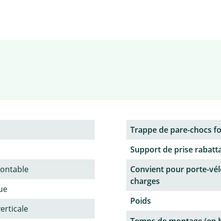
Trappe de pare-chocs f
Support de prise rabatt
ontable
Convient pour porte-vél
charges
ue
Poids
verticale
Temps de montage (en 