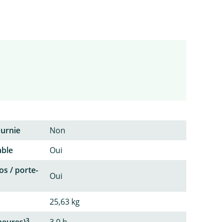
ournie
Non
able
Oui
os / porte-
Oui
25,63 kg
3
heures)
3,0 h