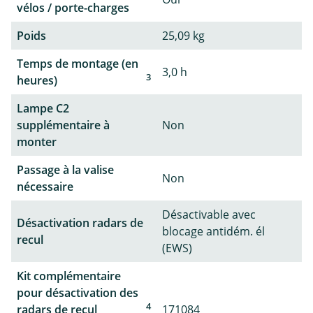
vélos / porte-charges
Poids
25,09 kg
Temps de montage (en
3,0 h
3
heures)
Lampe C2
supplémentaire à
Non
monter
Passage à la valise
Non
nécessaire
Désactivable avec
Désactivation radars de
blocage antidém. él
recul
(EWS)
Kit complémentaire
pour désactivation des
4
radars de recul
171084