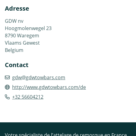
Adresse
GDW nv
Hoogmolenwegel 23
8790 Waregem
Vlaams Gewest
Belgium
Contact
gdw@gdwtowbars.com
http://www.gdwtowbars.com/de
+32 56604212
Votre spécialiste de l’attelage de remorque en France