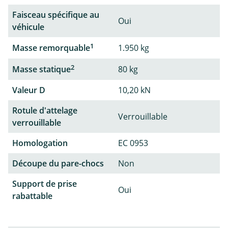
Faisceau spécifique au
Oui
véhicule
1
Masse remorquable
1.950 kg
2
Masse statique
80 kg
Valeur D
10,20 kN
Rotule d'attelage
Verrouillable
verrouillable
Homologation
EC 0953
Découpe du pare-chocs
Non
Support de prise
Oui
rabattable